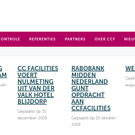
CONTROLE
REFERENTIES
PARTNERS
OVER CCF
NIEU
G
CC FACILITIES
RABOBANK
WE
AM
VOERT
MIDDEN
Gepla
NULMETING
NEDERLAND
uari
augu
UIT VAN DER
GUNT
VALK HOTEL
OPDRACHT
BLIJDORP
AAN
CCFACILITIES
Geplaatst op 31
december 2019
Geplaatst op 15 oktober
2019