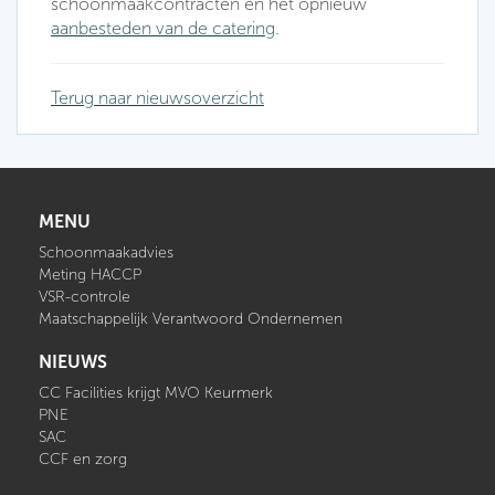
schoonmaakcontracten en het opnieuw
aanbesteden van de catering
.
Terug naar nieuwsoverzicht
MENU
Schoonmaakadvies
Meting HACCP
VSR-controle
Maatschappelijk Verantwoord Ondernemen
NIEUWS
CC Facilities krijgt MVO Keurmerk
PNE
SAC
CCF en zorg